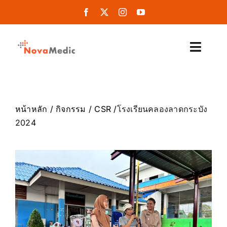
Skip
to
content
Toggl
Navig
หน้าหลัก
หน้าห
ลัก
/
กิจกรรม
/
CSR
/
โรงเรียนคลองลาดกระบัง
สินค้าและบริการ
2024
กิจกรรม & ข่าว
ร่วมงานกับเรา
เกียวกับเรา